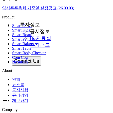
임시주주총회 기준일 설정공고 (26.09.03)
Product
투자정보
Smart Glove
Smart Kids
공시정보
Smart Board
IR 자료실
Smart Pegboard
Smart Balance
전자공고
Smart Table
Smart Body Checker
Com Cog
Contact Us
Neomano
About
연혁
뉴스룸
공지사항
윤리경영
제보하기
Company