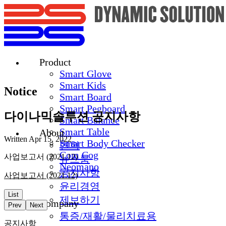
Product
Smart Glove
Smart Kids
Notice
Smart Board
Smart Pegboard
다이나믹솔루션 공지사항
Smart Balance
Smart Table
About
Written
Apr 15, 2022
Smart Body Checker
연혁
Com Cog
사업보고서 (2021.12)
뉴스룸
Neomano
공지사항
사업보고서 (2021.12)
윤리경영
List
제보하기
Company
Prev
Next
통증/재활/물리치료용
공지사항