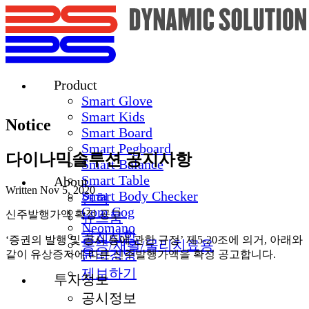
Product
Smart Glove
Smart Kids
Notice
Smart Board
Smart Pegboard
다이나믹솔루션 공지사항
Smart Balance
Smart Table
About
Written
Nov 5, 2020
Smart Body Checker
연혁
Com Cog
신주발행가액 확정 공고
뉴스룸
Neomano
공지사항
‘증권의 발행 및 공시 등에 관한 규정’ 제5-20조에 의거, 아래와 
통증/재활/물리치료용
윤리경영
같이 유상증자에 따른 신주발행가액을 확정 공고합니다.
제보하기
투자정보
공시정보