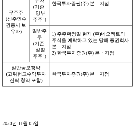
유자
한국투자증권(주) 본ㆍ지점
(기존 
구주주
"명부
(신주인수
주주")
권증서 보
일반주
유자)
1) 주주확정일 현재 (주)네오펙트의 
주
주식을 예탁하고 있는 당해 증권회사 
(기존 
본ㆍ지점
"실질
2) 한국투자증권(주) 본ㆍ지점
주주")
일반공모청약
(고위험고수익투자
한국투자증권(주) 본ㆍ지점
신탁 청약 포함)
2020년 11월 05일