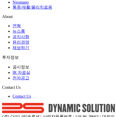
Neomano
통증/재활/물리치료용
About
연혁
뉴스룸
공지사항
윤리경영
제보하기
투자정보
공시정보
IR 자료실
전자공고
Contact Us
Contact Us
(주) 다이나믹솔루션
|
사업자등록번호
:
119-86-29663
|
대표이