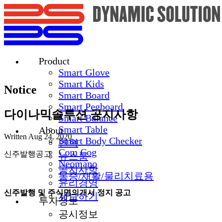
Product
Smart Glove
Smart Kids
Notice
Smart Board
Smart Pegboard
다이나믹솔루션 공지사항
Smart Balance
Smart Table
About
Written
Aug 24, 2020
Smart Body Checker
연혁
Com Cog
신주발행공고
뉴스룸
Neomano
공지사항
통증/재활/물리치료용
윤리경영
신주발행 및 주식명의개서 정지 공고
제보하기
투자정보
공시정보