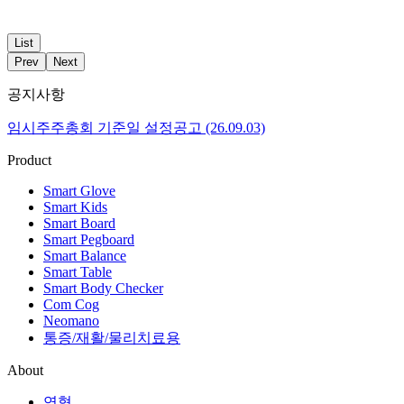
List
Prev
Next
공지사항
임시주주총회 기준일 설정공고 (26.09.03)
Product
Smart Glove
Smart Kids
Smart Board
Smart Pegboard
Smart Balance
Smart Table
Smart Body Checker
Com Cog
Neomano
통증/재활/물리치료용
About
연혁