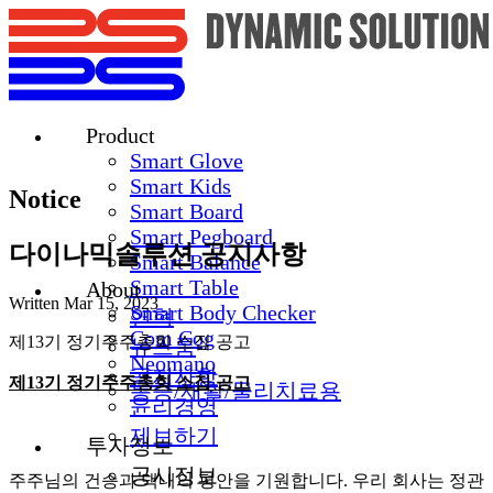
Product
Smart Glove
Smart Kids
Notice
Smart Board
Smart Pegboard
다이나믹솔루션 공지사항
Smart Balance
Smart Table
About
Written
Mar 15, 2023
Smart Body Checker
연혁
Com Cog
제13기 정기주주총회 소집 공고
뉴스룸
Neomano
공지사항
제13기 정기주주총회 소집 공고
통증/재활/물리치료용
윤리경영
제보하기
투자정보
공시정보
주주님의 건승과 댁내의 평안을 기원합니다. 우리 회사는 정관 