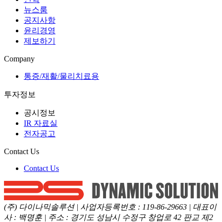
뉴스룸
공지사항
윤리경영
제보하기
Company
통증/재활/물리치료용
투자정보
공시정보
IR 자료실
전자공고
Contact Us
Contact Us
(주) 다이나믹솔루션
|
사업자등록번호
:
119-86-29663
|
대표이
사
:
백명훈
|
주소
:
경기도 성남시 수정구 창업로 42 판교 제2