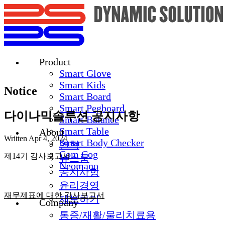
Product
Smart Glove
Smart Kids
Notice
Smart Board
Smart Pegboard
다이나믹솔루션 공지사항
Smart Balance
Smart Table
About
Written
Apr 4, 2024
Smart Body Checker
연혁
Com Cog
제14기 감사보고서
뉴스룸
Neomano
공지사항
윤리경영
재무제표에 대한 감사보고서
제보하기
Company
통증/재활/물리치료용