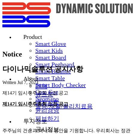
Product
Smart Glove
Smart Kids
Notice
Smart Board
Smart Pegboard
다이나믹솔루션 공지사항
Smart Balance
Smart Table
About
Written
Jul 7, 2023
Smart Body Checker
연혁
Com Cog
제14기 임시주주총회 소집 공고
뉴스룸
Neomano
공지사항
제14기 임시주주총회 소집 공고
통증/재활/물리치료용
윤리경영
제보하기
투자정보
공시정보
주주님의 건승과 댁내의 평안을 기원합니다. 우리회사는 정관 